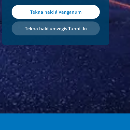
Tekna hald á Vanganum
Tekna hald umvegis Tunnil.fo