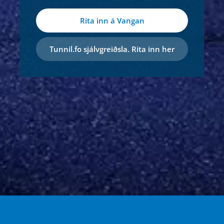
Rita inn á Vangan
Tunnil.fo sjálvgreiðsla. Rita inn her