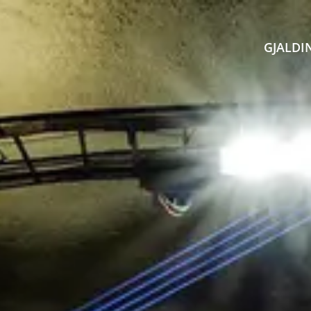
GJALDI
Gjald / Pay online
Mest spurdu
Vága
Sjálvgreiðsla
Treytir
Norð
Prísir
Privatlívspolitikkur
Eyst
Avsláttarskipanir
Samband
Sand
Gjaldshættir
Hagt
Tekna hald
Star