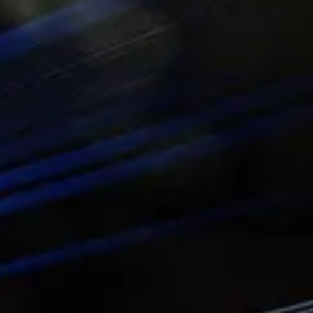
ndi
gd
ilsdagar
MS fráboðan
skapur og frágreiðingar