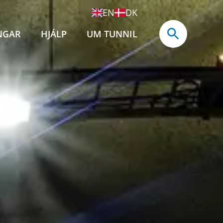
EN
DK
NGAR
HJÁLP
UM TUNNIL
tunnilin
oyatunnilin
uroyartunnilin
oyartunnilin
øl
vsfólk