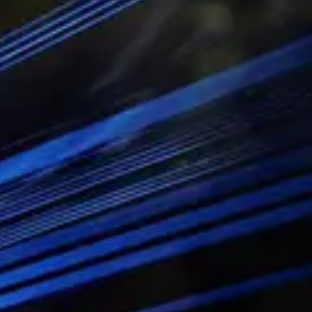
Tíði
Try
Tunn
Fá S
Rokn