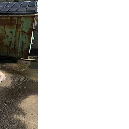
ndi
gd
ilsdagar
MS fráboðan
skapur og frágreiðingar