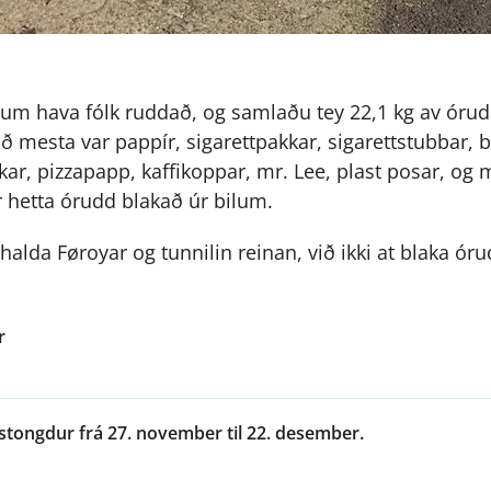
um hava fólk ruddað, og samlaðu tey 22,1 kg av órudd
ð mesta var pappír, sigarettpakkar, sigarettstubbar, bl
kar, pizzapapp, kaffikoppar, mr. Lee, plast posar, og
r hetta órudd blakað úr bilum.
halda Føroyar og tunnilin reinan, við ikki at blaka ór
r
stongdur frá 27. november til 22. desember.