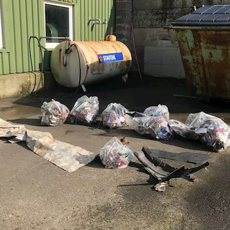
Tíði
Try
Tunn
Fá S
Rokn