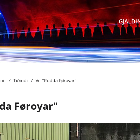
GJALDI
Gjald / Pay online
Mest spurdu
Vága
Sjálvgreiðsla
Treytir
Norð
Prísir
Privatlívspolitikkur
Eyst
nil
/
Tíðindi
/
Vit "Rudda Føroyar"
Avsláttarskipanir
Samband
Sand
dda Føroyar"
Gjaldshættir
Hagt
Tekna hald
Star