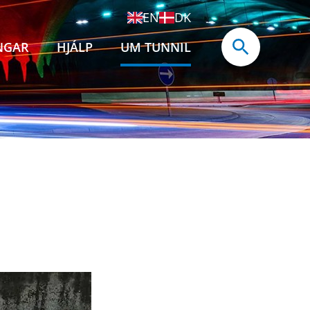
EN
DK
NGAR
HJÁLP
UM TUNNIL
tunnilin
oyatunnilin
uroyartunnilin
oyartunnilin
øl
vsfólk