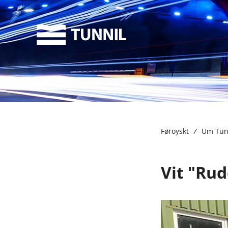
Føroyskt
/
Um Tun
Vit "Ru