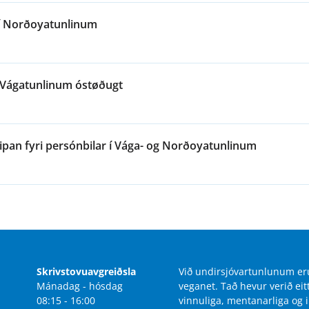
 í Norðoyatunlinum
í Vágatunlinum óstøðugt
skipan fyri persónbilar í Vága- og Norðoyatunlinum
Skrivstovuavgreiðsla
Við undirsjóvartunlunum eru
Mánadag - hósdag
veganet. Tað hevur verið eit
08:15 - 16:00
vinnuliga, mentanarliga og ik