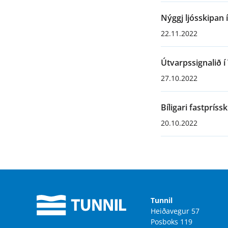
Nýggj ljósskipan
22.11.2022
Útvarpssignalið 
27.10.2022
Bíligari fastprís
20.10.2022
Tunnil
Heiðavegur 57
Posboks 119