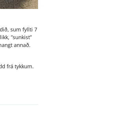
ið, sum fyllti 7
ikk, ”sunkist”
 mangt annað.
udd frá tykkum.