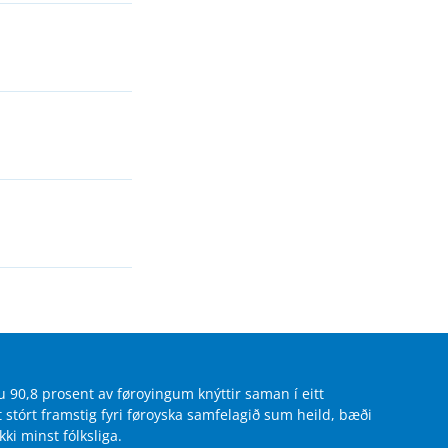
 90,8 prosent av føroyingum knýttir saman í eitt
t stórt framstig fyri føroyska samfelagið sum heild, bæði
ki minst fólksliga.